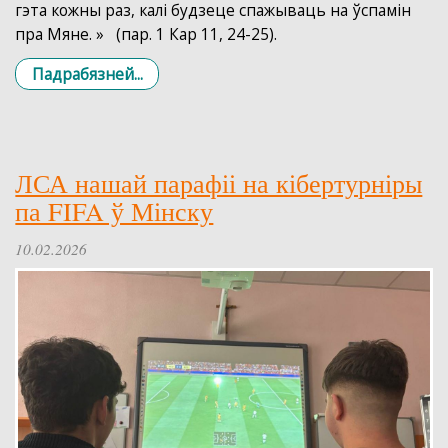
гэта кожны раз, калі будзеце спажываць на ўспамін
пра Мяне. » (пар. 1 Кар 11, 24-25).
Падрабязней...
ЛСА нашай парафіі на кібертурніры
па FIFA ў Мінску
10.02.2026