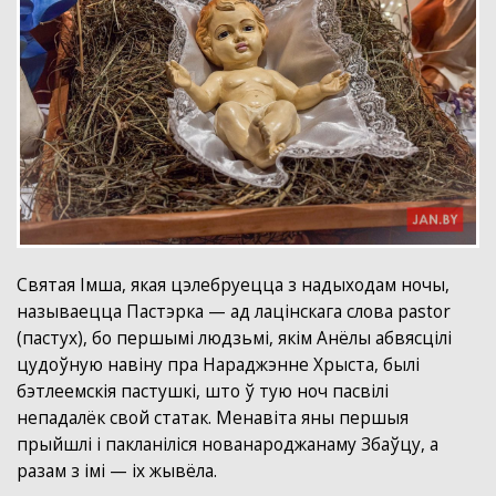
Святая Імша, якая цэлебруецца з надыходам ночы,
называецца Пастэрка — ад лацінскага слова pastor
(пастух), бо першымі людзьмі, якім Анёлы абвясцілі
цудоўную навіну пра Нараджэнне Хрыста, былі
бэтлеемскія пастушкі, што ў тую ноч пасвілі
непадалёк свой статак. Менавіта яны першыя
прыйшлі і пакланіліся нованароджанаму Збаўцу, а
разам з імі — іх жывёла.