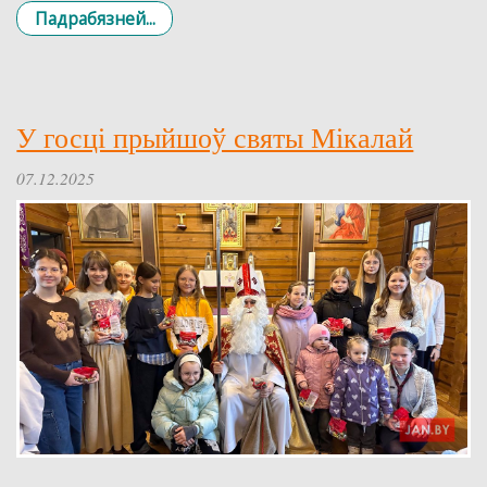
Падрабязней...
У госці прыйшоў святы Мікалай
07.12.2025