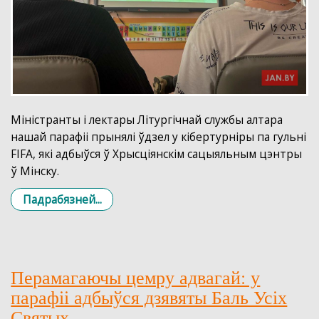
Mіністранты і лектары Літургічнай службы алтара
нашай парафіі прынялі ўдзел у кібертурніры па гульні
FIFA, які адбыўся ў Хрысціянскім сацыяльным цэнтры
ў Мінску.
Падрабязней...
Перамагаючы цемру адвагай: у
парафіі адбыўся дзявяты Баль Усіх
Святых