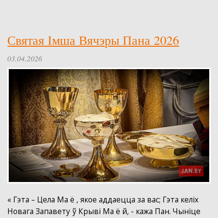
Святая Імша Вячэры Пана 2026
03.04.2026
« Гэта – Цела Ма ё , якое аддаецца за вас; Гэта келіх
Новага Запавету ў Крыві Ма ё й, - кажа Пан. Чыніце