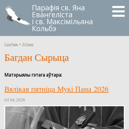
Парафія
св. Яна
Евангеліста
і св. Максімільяна
Кольбэ
Галоўная
Аўтары
Багдан Сырыца
Матэрыялы гэтага аўтара:
Вялікая пятніца Мукі Пана 2026
03.04.2026