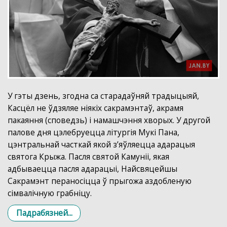
У гэты дзень, згодна са старадаўняй традыцыяй,
Касцёл не ўдзяляе ніякіх сакрамэнтаў, акрамя
пакаяння (споведзь) і намашчэння хворых. У другой
палове дня цэлебруецца літургія Мукі Пана,
цэнтральнай часткай якой з’яўляецца адарацыя
святога Крыжа. Пасля святой Камуніі, якая
адбываецца пасля адарацыі, Найсвяцейшы
Сакрамэнт пераносіцца ў прыгожа аздобленую
сімвалічную грабніцу.
Падрабязней...