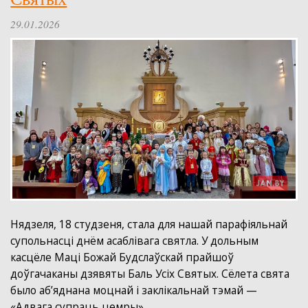
29.01.2026
Нядзеля, 18 студзеня, стала для нашай парафіяльнай
супольнасці днём асаблівага святла. У дольным
касцёле Маці Божай Будслаўскай прайшоў
доўгачаканы дзявяты Баль Усіх Святых. Сёлета свята
было аб’яднана моцнай і заклікальнай тэмай —
«Адвага супраць цемры».