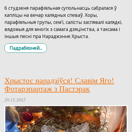
6 студзеня парафіяльная супольнасць сабралася ў
капліцы на вечар калядных спеваў. Хоры,
парафіяльныя групы, сем’і, салісты заспявалі калядкі,
вядомыя для многіх з самaга дзяцінства, а таксама і
іншыя песні пра Нараджэнне Хрыста.
Падрабязней...
Хрыстос нарадзіўся! Славім Яго!
Фотарэпартаж з Пастэрак
29.12.2025