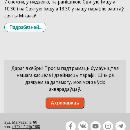
7 снежня, у нядзелю, на ранішнюю Святую Імшу а
10:30 і на Святую Імшу а 13:30 у нашу парафію завітаў
святы Мікалай.
Падрабязней...
Дарагія сябры! Просім падтрымаць будаўніцтва
нашага касцёла і дзейнасць парафіі. Шчыра
дзякуем за дапамогу, молімся за ўсіх
ахвярадаўцаў.
Ахвяраваць
вул. Матусевіча, 80
тэл.
+375 17 2367308